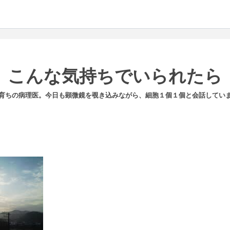
こんな気持ちでいられたら
育ちの病理医。今日も顕微鏡を覗き込みながら、細胞１個１個と会話してい