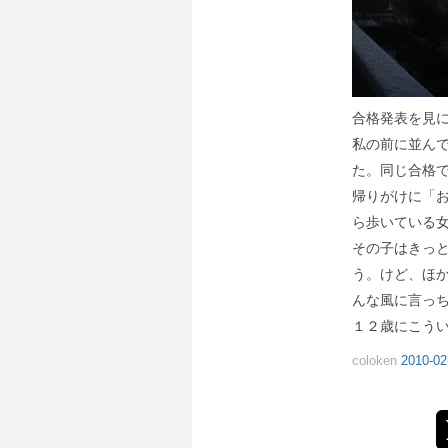
合格発表を見
私の前に並ん
た。同じ合格
帰りがけに「お
ら歩いている
その子はきっ
う。けど、ほ
んな風に言っ
１２歳にこう
coloken
2010-02