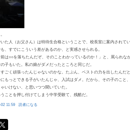
に。
でいた人（お父さん）は特待生合格ということで、校長室に案内されて
でも、すでにこういう差があるのか、と実感させられる。
前は○○を落ちたんだぞ、そのことわかっているのか！」と、罵られな
女の子もいた。私の娘がダメだったところと同じだ。
とすごく頑張ったんじゃないのかな。たぶん、ベストの力を出したんだ
かにもっとできる子がいたんじゃ、入試はダメ。だから、その子のこと
ちゃいけない、と思いつつ聞いていた。
いうことを押し付けてしまう中学受験て、残酷だ。
-02 11:59
読者になる