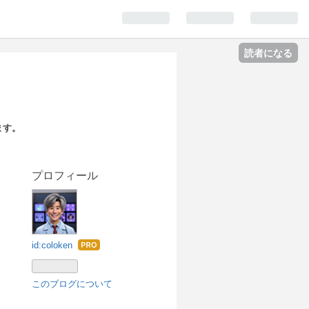
読者になる
ます。
プロフィール
id:coloken
はて
なブ
ログ
このブログについて
Pro