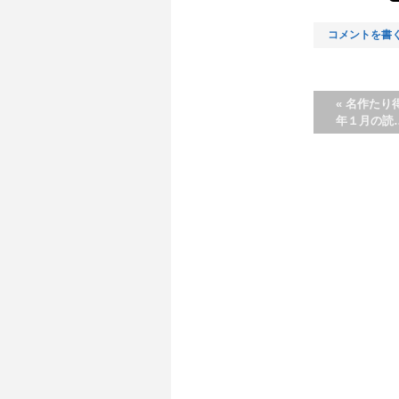
コメントを書
«
名作たり得
年１月の読