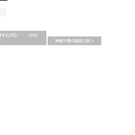
く
ず山月記・・・2010
…
神奈川県の高校入試
»